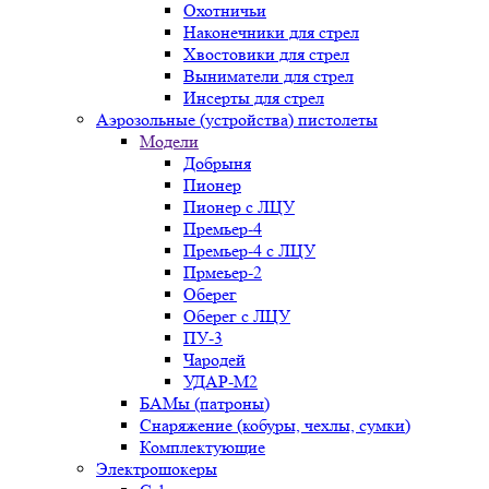
Охотничьи
Наконечники для стрел
Хвостовики для стрел
Выниматели для стрел
Инсерты для стрел
Аэрозольные (устройства) пистолеты
Модели
Добрыня
Пионер
Пионер с ЛЦУ
Премьер-4
Премьер-4 с ЛЦУ
Прмеьер-2
Оберег
Оберег с ЛЦУ
ПУ-3
Чародей
УДАР-М2
БАМы (патроны)
Снаряжение (кобуры, чехлы, сумки)
Комплектующие
Электрошокеры