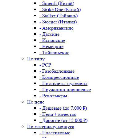
- Smersh (Китай)
- Strike One (Китай)
- Stalker (Тайвань)
- Stoeger (Италия)
- Американские
- Датские
- Испанские
- Немецкие
- Тайваньские
По типу
- PCP
- Газобаллонные
- Компрессионные
- Пистолеты-пулеметы
- Пружинно-поршневые
- Револьверы
По цене
- Дешевые (до 7.000 ₽)
- Цена + качество
- Дорогие (от 15.000 ₽)
По материалу корпуса
- Пластиковые