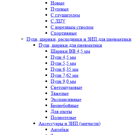
Новые
Пулевые
С глушителем
С ЛЦУ
С нарезным стволом
Спортивные
Пули, шарики, расходники и ЗИП для пневматики
Пули, шарики для пневматики
Шарики BB 4,5 мм
Пули 4,5 мм
Пули 5,5 мм
Пули 6,35 мм
Пули 7,62 мм
Пули 9,0 мм
Светошумовые
Тяжелые
Экспансивные
Бронебойные
Для охоты
Полнотелые
Аксессуары и ЗИП (запчасти)
Антабки