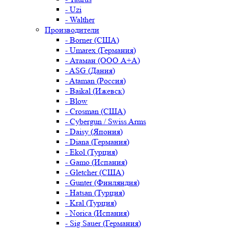
- Uzi
- Walther
Производители
- Borner (США)
- Umarex (Германия)
- Атаман (ООО А+А)
- ASG (Дания)
- Ataman (Россия)
- Baikal (Ижевск)
- Blow
- Crosman (США)
- Cybergun / Swiss Arms
- Daisy (Япония)
- Diana (Германия)
- Ekol (Турция)
- Gamo (Испания)
- Gletcher (США)
- Gunter (Финляндия)
- Hatsan (Турция)
- Kral (Турция)
- Norica (Испания)
- Sig Sauer (Германия)