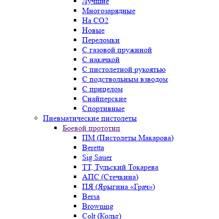
Лучшие
Многозарядные
На CO2
Новые
Переломки
С газовой пружиной
С накачкой
С пистолетной рукоятью
С подствольным взводом
С прицелом
Снайперские
Спортивные
Пневматические пистолеты
Боевой прототип
ПМ (Пистолеты Макарова)
Beretta
Sig Sauer
ТТ, Тульский Токарева
АПС (Стечкина)
ПЯ (Ярыгина «Грач»)
Bersa
Browning
Colt (Кольт)