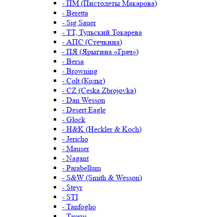
- ПМ (Пистолеты Макарова)
- Beretta
- Sig Sauer
- ТТ, Тульский Токарева
- АПС (Стечкина)
- ПЯ (Ярыгина «Грач»)
- Bersa
- Browning
- Colt (Кольт)
- CZ (Ceska Zbrojovka)
- Dan Wesson
- Desert Eagle
- Glock
- H&K (Heckler & Koch)
- Jericho
- Mauser
- Nagant
- Parabellum
- S&W (Smith & Wesson)
- Steyr
- STI
- Tanfoglio
- Taurus