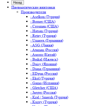
Назад
Пневматические винтовки
Производители
- Aselkon (Турция)
- Borner (США)
- Crosman (США)
- Hatsan (Турция)
- Retay (Турция)
- Umarex (Германия)
- ASG (Дания)
- Ataman (Россия)
- Aurora (Китай)
- Baikal (Ижевск)
- Daisy (Япония)
- Diana (Германия)
- EDgun (Россия)
- Ekol (Турция)
- Gamo (Испания)
- Gletcher (США)
- Jaeger (Россия)
- Kral / Smersh (Турция)
- Kuzey (Турция)