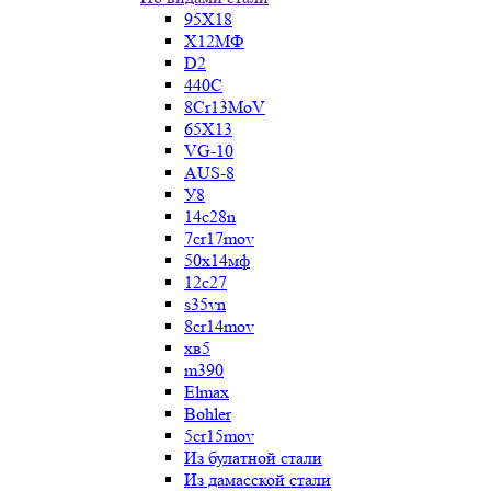
95Х18
Х12МФ
D2
440C
8Cr13MoV
65Х13
VG-10
AUS-8
У8
14c28n
7cr17mov
50х14мф
12c27
s35vn
8cr14mov
хв5
m390
Elmax
Bohler
5cr15mov
Из булатной стали
Из дамасской стали