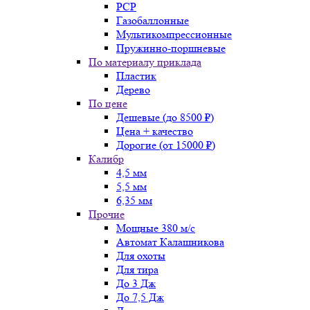
PCP
Газобаллонные
Мультикомпрессионные
Пружинно-поршневые
По материалу приклада
Пластик
Дерево
По цене
Дешевые (до 8500 ₽)
Цена + качество
Дорогие (от 15000 ₽)
Калибр
4,5 мм
5,5 мм
6,35 мм
Прочие
Мощные 380 м/с
Автомат Калашникова
Для охоты
Для тира
До 3 Дж
До 7,5 Дж