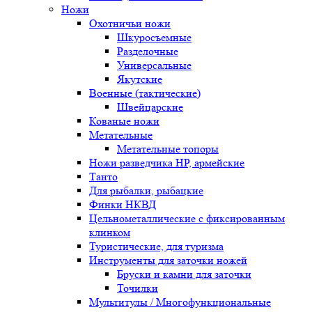
Ножи
Охотничьи ножи
Шкуросъемные
Разделочные
Универсальные
Якутские
Военные (тактические)
Швейцарские
Кованые ножи
Метательные
Метательные топоры
Ножи разведчика НР, армейские
Танто
Для рыбалки, рыбацкие
Финки НКВД
Цельнометаллические с фиксированным
клинком
Туристические, для туризма
Инструменты для заточки ножей
Бруски и камни для заточки
Точилки
Мультитулы / Многофункциональные