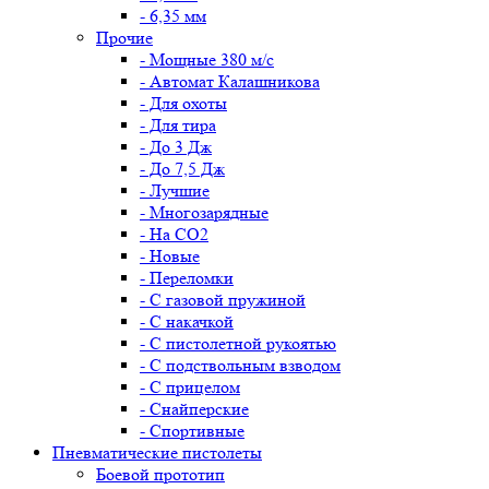
- 6,35 мм
Прочие
- Мощные 380 м/с
- Автомат Калашникова
- Для охоты
- Для тира
- До 3 Дж
- До 7,5 Дж
- Лучшие
- Многозарядные
- На CO2
- Новые
- Переломки
- С газовой пружиной
- С накачкой
- С пистолетной рукоятью
- С подствольным взводом
- С прицелом
- Снайперские
- Спортивные
Пневматические пистолеты
Боевой прототип