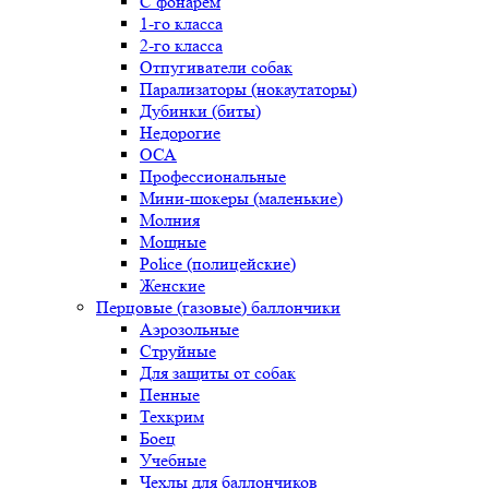
С фонарем
1-го класса
2-го класса
Отпугиватели собак
Парализаторы (нокаутаторы)
Дубинки (биты)
Недорогие
ОСА
Профессиональные
Мини-шокеры (маленькие)
Молния
Мощные
Police (полицейские)
Женские
Перцовые (газовые) баллончики
Аэрозольные
Струйные
Для защиты от собак
Пенные
Техкрим
Боец
Учебные
Чехлы для баллончиков