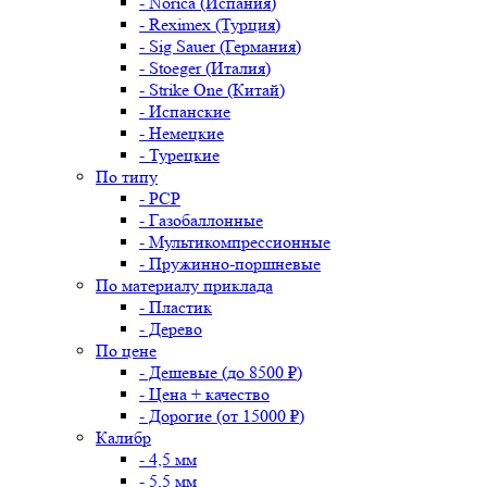
- Norica (Испания)
- Reximex (Турция)
- Sig Sauer (Германия)
- Stoeger (Италия)
- Strike One (Китай)
- Испанские
- Немецкие
- Турецкие
По типу
- PCP
- Газобаллонные
- Мультикомпрессионные
- Пружинно-поршневые
По материалу приклада
- Пластик
- Дерево
По цене
- Дешевые (до 8500 ₽)
- Цена + качество
- Дорогие (от 15000 ₽)
Калибр
- 4,5 мм
- 5,5 мм