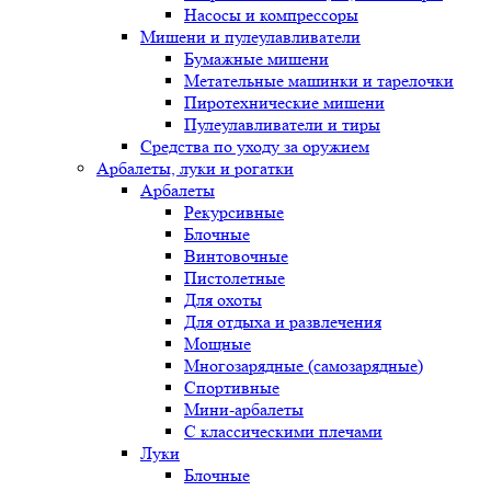
Насосы и компрессоры
Мишени и пулеулавливатели
Бумажные мишени
Метательные машинки и тарелочки
Пиротехнические мишени
Пулеулавливатели и тиры
Средства по уходу за оружием
Арбалеты, луки и рогатки
Арбалеты
Рекурсивные
Блочные
Винтовочные
Пистолетные
Для охоты
Для отдыха и развлечения
Мощные
Многозарядные (самозарядные)
Спортивные
Мини-арбалеты
С классическими плечами
Луки
Блочные