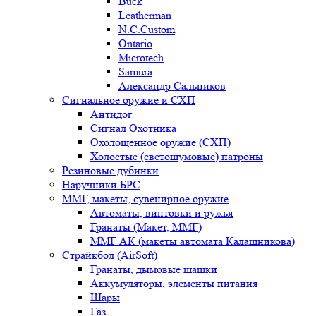
Buck
Leatherman
N.C.Custom
Ontario
Microtech
Samura
Александр Сальников
Сигнальное оружие и СХП
Антидог
Сигнал Охотника
Охолощенное оружие (СХП)
Холостые (светошумовые) патроны
Резиновые дубинки
Наручники БРС
ММГ, макеты, сувенирное оружие
Автоматы, винтовки и ружья
Гранаты (Макет, ММГ)
ММГ АК (макеты автомата Калашникова)
Страйкбол (AirSoft)
Гранаты, дымовые шашки
Аккумуляторы, элементы питания
Шары
Газ