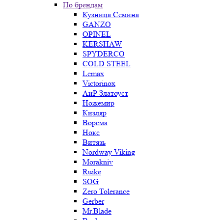
По брендам
Кузница Семина
GANZO
OPINEL
KERSHAW
SPYDERCO
COLD STEEL
Lemax
Victorinox
АиР Златоуст
Ножемир
Кизляр
Ворсма
Нокс
Витязь
Nordway Viking
Morakniv
Ruike
SOG
Zero Tolerance
Gerber
Mr.Blade