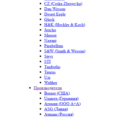
CZ (Ceska Zbrojovka)
Dan Wesson
Desert Eagle
Glock
H&K (Heckler & Koch)
Jericho
Mauser
Nagant
Parabellum
S&W (Smith & Wesson)
Steyr
STI
Tanfoglio
Taurus
Uzi
Walther
Производители
Borner (США)
Umarex (Германия)
Атаман (ООО А+А)
ASG (Дания)
Ataman (Россия)