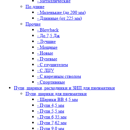
- Металлические
По длине
- Маленькие (до 200 мм)
- Длинные (от 225 мм)
Прочие
- Blowback
- До 7,5 Дж
- Лучшие
- Мощные
- Новые
- Пулевые
- С глушителем
- С ЛЦУ
- С нарезным стволом
- Спортивные
Пули, шарики, расходники и ЗИП для пневматики
Пули, шарики для пневматики
- Шарики BB 4,5 мм
- Пули 4,5 мм
- Пули 5,5 мм
- Пули 6,35 мм
- Пули 7,62 мм
- Пули 9,0 мм