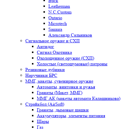
Buck
Leatherman
N.C.Custom
Ontario
Microtech
Samura
Александр Сальников
Сигнальное оружие и СХП
Антидог
Сигнал Охотника
Охолощенное оружие (СХП)
Холостые (светошумовые) патроны
Резиновые дубинки
Наручники БРС
ММГ, макеты, сувенирное оружие
Автоматы, винтовки и ружья
Гранаты (Макет, ММГ)
ММГ АК (макеты автомата Калашникова)
Страйкбол (AirSoft)
Гранаты, дымовые шашки
Аккумуляторы, элементы питания
Шары
Газ