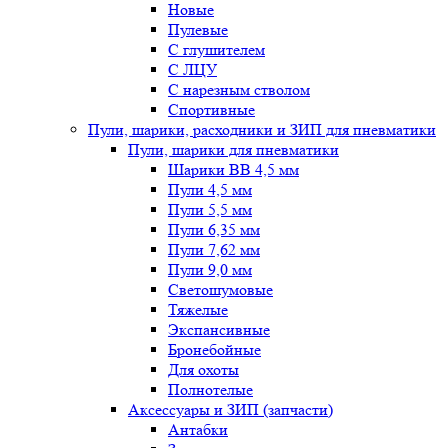
Новые
Пулевые
С глушителем
С ЛЦУ
С нарезным стволом
Спортивные
Пули, шарики, расходники и ЗИП для пневматики
Пули, шарики для пневматики
Шарики BB 4,5 мм
Пули 4,5 мм
Пули 5,5 мм
Пули 6,35 мм
Пули 7,62 мм
Пули 9,0 мм
Светошумовые
Тяжелые
Экспансивные
Бронебойные
Для охоты
Полнотелые
Аксессуары и ЗИП (запчасти)
Антабки