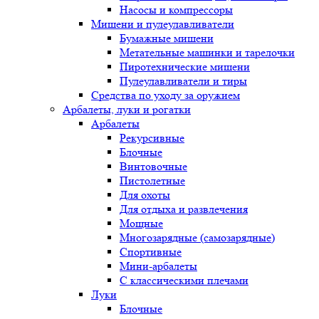
Насосы и компрессоры
Мишени и пулеулавливатели
Бумажные мишени
Метательные машинки и тарелочки
Пиротехнические мишени
Пулеулавливатели и тиры
Средства по уходу за оружием
Арбалеты, луки и рогатки
Арбалеты
Рекурсивные
Блочные
Винтовочные
Пистолетные
Для охоты
Для отдыха и развлечения
Мощные
Многозарядные (самозарядные)
Спортивные
Мини-арбалеты
С классическими плечами
Луки
Блочные