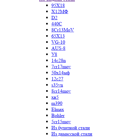
95Х18
Х12МФ
D2
440C
8Cr13MoV
65Х13
VG-10
AUS-8
У8
14c28n
7cr17mov
50х14мф
12c27
s35vn
8cr14mov
хв5
m390
Elmax
Bohler
5cr15mov
Из булатной стали
Из дамасской стали