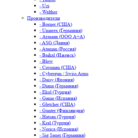
- Uzi
- Walther
Производители
- Borner (США)
- Umarex (Германия)
- Атаман (ООО А+А)
- ASG (Дания)
- Ataman (Россия)
- Baikal (Ижевск)
- Blow
- Crosman (США)
- Cybergun / Swiss Arms
- Daisy (Япония)
- Diana (Германия)
- Ekol (Турция)
- Gamo (Испания)
- Gletcher (США)
- Gunter (Финляндия)
- Hatsan (Турция)
- Kral (Турция)
- Norica (Испания)
- Sig Sauer (Германия)