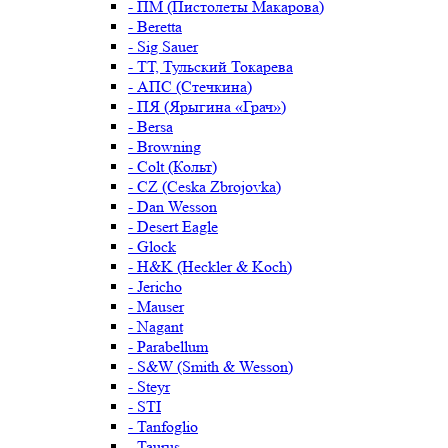
- ПМ (Пистолеты Макарова)
- Beretta
- Sig Sauer
- ТТ, Тульский Токарева
- АПС (Стечкина)
- ПЯ (Ярыгина «Грач»)
- Bersa
- Browning
- Colt (Кольт)
- CZ (Ceska Zbrojovka)
- Dan Wesson
- Desert Eagle
- Glock
- H&K (Heckler & Koch)
- Jericho
- Mauser
- Nagant
- Parabellum
- S&W (Smith & Wesson)
- Steyr
- STI
- Tanfoglio
- Taurus