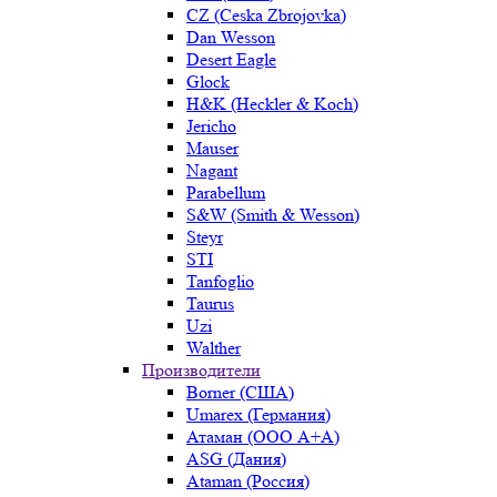
CZ (Ceska Zbrojovka)
Dan Wesson
Desert Eagle
Glock
H&K (Heckler & Koch)
Jericho
Mauser
Nagant
Parabellum
S&W (Smith & Wesson)
Steyr
STI
Tanfoglio
Taurus
Uzi
Walther
Производители
Borner (США)
Umarex (Германия)
Атаман (ООО А+А)
ASG (Дания)
Ataman (Россия)