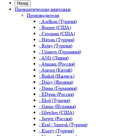
Назад
Пневматические винтовки
Производители
- Aselkon (Турция)
- Borner (США)
- Crosman (США)
- Hatsan (Турция)
- Retay (Турция)
- Umarex (Германия)
- ASG (Дания)
- Ataman (Россия)
- Aurora (Китай)
- Baikal (Ижевск)
- Daisy (Япония)
- Diana (Германия)
- EDgun (Россия)
- Ekol (Турция)
- Gamo (Испания)
- Gletcher (США)
- Jaeger (Россия)
- Kral / Smersh (Турция)
- Kuzey (Турция)